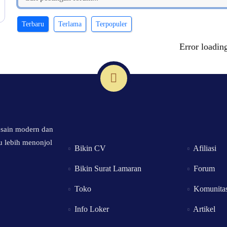
Terbaru
Terlama
Terpopuler
Error loading
esain modern dan
u lebih menonjol
Bikin CV
Afiliasi
Bikin
Surat
Lamaran
Forum
Toko
Komunita
Info Loker
Artikel