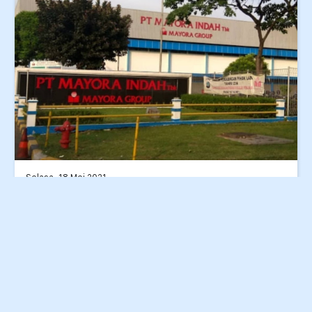
Selasa, 18 Mei 2021
Akuntansi Keuangan
Balaraja
Semua Pendidikan
Lowongan Kerja PT Mayora Indah Tbk Plant
Balaraja
Lihat Selengkapnya