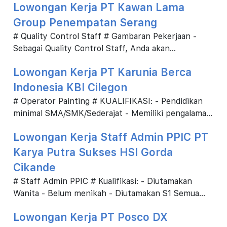
Lowongan Kerja PT Kawan Lama
Group Penempatan Serang
# Quality Control Staff # Gambaran Pekerjaan -
Sebagai Quality Control Staff, Anda akan
bertanggung jawab dalam pemeriksaan untuk finish
Lowongan Kerja PT Karunia Berca
produk ya...
Indonesia KBI Cilegon
# Operator Painting # KUALIFIKASI: - Pendidikan
minimal SMA/SMK/Sederajat - Memiliki pengalaman
minimal 2 tahun sebagai Operator Painting / di pe...
Lowongan Kerja Staff Admin PPIC PT
Karya Putra Sukses HSI Gorda
Cikande
# Staff Admin PPIC # Kualifikasi: - Diutamakan
Wanita - Belum menikah - Diutamakan S1 Semua
jurusan - Diutamakan pengalaman di PPIC 3 tahun -
Lowongan Kerja PT Posco DX
...