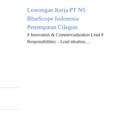
bidang Teknik Informatika atau Software
Lowongan Kerja PT NS
Engineering (diutamakan). - Berpe...
BlueScope Indonesia
Penempatan Cilegon
# Innovation & Commercialization Lead #
Responsibilities: - Lead ideation,
feasibility studies, and technical
evaluations for new products or prod...