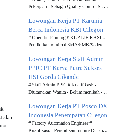
Pekerjaan - Sebagai Quality Control Staff,
Anda akan bertanggung jawab dalam
Lowongan Kerja PT Karunia
pemeriksaan untuk finish produk ya...
Berca Indonesia KBI Cilegon
# Operator Painting # KUALIFIKASI: -
Pendidikan minimal SMA/SMK/Sederajat
- Memiliki pengalaman minimal 2 tahun
Lowongan Kerja Staff Admin
sebagai Operator Painting / di pe...
PPIC PT Karya Putra Sukses
HSI Gorda Cikande
# Staff Admin PPIC # Kualifikasi: -
Diutamakan Wanita - Belum menikah -
Diutamakan S1 Semua jurusan -
Lowongan Kerja PT Posco DX
Diutamakan pengalaman di PPIC 3 tahun
uk
- ...
Indonesia Penempatan Cilegon
LL dan
# Factory Automation Engineer #
uai.
Kualifikasi: - Pendidikan minimal S1 di