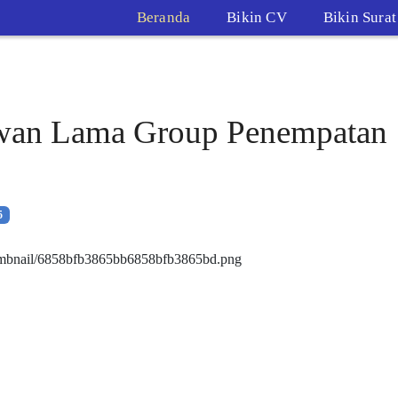
Beranda
Bikin CV
Bikin Sura
wan Lama Group Penempatan
5