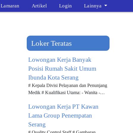
t Lamaran
Artikel
Login
Lainnya
Loker Teratas
Lowongan Kerja Banyak
Posisi Rumah Sakit Umum
Ibunda Kota Serang
# Kepala Divisi Pelayanan dan Penunjang
Medik # Kualifikasi Utama: - Wanita -
Pendidikan minimal Sl Kedokteran -
Lowongan Kerja PT Kawan
Memiliki pengetahuan tentang si...
Lama Group Penempatan
Serang
# Quality Control Staff # Gambaran