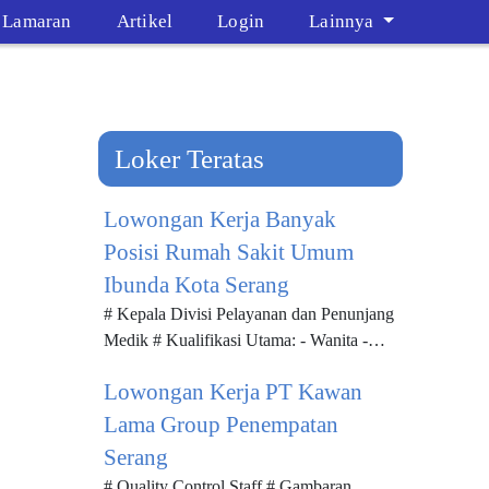
t Lamaran
Artikel
Login
Lainnya
Loker Teratas
Lowongan Kerja Banyak
Posisi Rumah Sakit Umum
Ibunda Kota Serang
# Kepala Divisi Pelayanan dan Penunjang
Medik # Kualifikasi Utama: - Wanita -
Pendidikan minimal Sl Kedokteran -
Lowongan Kerja PT Kawan
Memiliki pengetahuan tentang si...
Lama Group Penempatan
Serang
# Quality Control Staff # Gambaran