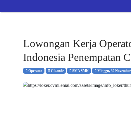
Lowongan Kerja Operato
Indonesia Penempatan C
Operator
Cikande
SMA SMK
Minggu, 30 November