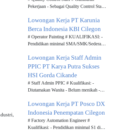
Pekerjaan - Sebagai Quality Control Staff,
Anda akan bertanggung jawab dalam
Lowongan Kerja PT Karunia
pemeriksaan untuk finish produk ya...
Berca Indonesia KBI Cilegon
# Operator Painting # KUALIFIKASI: -
Pendidikan minimal SMA/SMK/Sederajat
- Memiliki pengalaman minimal 2 tahun
Lowongan Kerja Staff Admin
sebagai Operator Painting / di pe...
PPIC PT Karya Putra Sukses
HSI Gorda Cikande
# Staff Admin PPIC # Kualifikasi: -
Diutamakan Wanita - Belum menikah -
Diutamakan S1 Semua jurusan -
Lowongan Kerja PT Posco DX
Diutamakan pengalaman di PPIC 3 tahun
- ...
Indonesia Penempatan Cilegon
dustri,
# Factory Automation Engineer #
Kualifikasi: - Pendidikan minimal S1 di