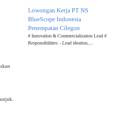
bidang Teknik Informatika atau Software
Lowongan Kerja PT NS
Engineering (diutamakan). - Berpe...
BlueScope Indonesia
Penempatan Cilegon
# Innovation & Commercialization Lead #
Responsibilities: - Lead ideation,
feasibility studies, and technical
evaluations for new products or prod...
askan
unjuk.