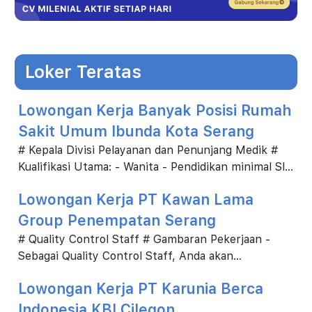
Loker Teratas
Lowongan Kerja Banyak Posisi Rumah
Sakit Umum Ibunda Kota Serang
# Kepala Divisi Pelayanan dan Penunjang Medik #
Kualifikasi Utama: - Wanita - Pendidikan minimal Sl
Kedokteran - Memiliki pengetahuan tentang si...
Lowongan Kerja PT Kawan Lama
Group Penempatan Serang
# Quality Control Staff # Gambaran Pekerjaan -
Sebagai Quality Control Staff, Anda akan
bertanggung jawab dalam pemeriksaan untuk finish
Lowongan Kerja PT Karunia Berca
produk ya...
Indonesia KBI Cilegon