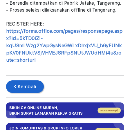
- Bersedia ditempatkan di Pabrik Jatake, Tangerang.
- Proses seleksi dilaksanakan offline di Tangerang.
REGISTER HERE:
https://forms.office.com/pages/responsepage.asp
x?id=5kTD0iZi-
kqUSmLWzg2YwpGysNeGWLxDhxjxVU_b6yFUNk
pKV0FNUktVSjVHVEJSRFpSNUtJWUdHMi4u&ro
ute=shorturl
Kembali