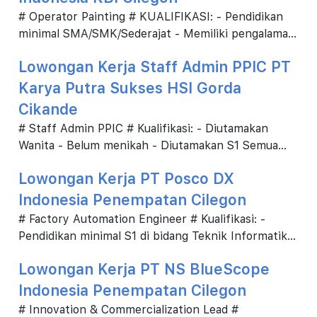
# Operator Painting # KUALIFIKASI: - Pendidikan
minimal SMA/SMK/Sederajat - Memiliki pengalaman
minimal 2 tahun sebagai Operator Painting / di pe...
Lowongan Kerja Staff Admin PPIC PT
Karya Putra Sukses HSI Gorda
Cikande
# Staff Admin PPIC # Kualifikasi: - Diutamakan
Wanita - Belum menikah - Diutamakan S1 Semua
jurusan - Diutamakan pengalaman di PPIC 3 tahun -
Lowongan Kerja PT Posco DX
...
Indonesia Penempatan Cilegon
# Factory Automation Engineer # Kualifikasi: -
Pendidikan minimal S1 di bidang Teknik Informatika
atau Software Engineering (diutamakan). - Berpe...
Lowongan Kerja PT NS BlueScope
Indonesia Penempatan Cilegon
# Innovation & Commercialization Lead #