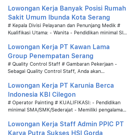
Lowongan Kerja Banyak Posisi Rumah
Sakit Umum Ibunda Kota Serang
# Kepala Divisi Pelayanan dan Penunjang Medik #
Kualifikasi Utama: - Wanita - Pendidikan minimal Sl
Kedokteran - Memiliki pengetahuan tentang si...
Lowongan Kerja PT Kawan Lama
Group Penempatan Serang
# Quality Control Staff # Gambaran Pekerjaan -
Sebagai Quality Control Staff, Anda akan
bertanggung jawab dalam pemeriksaan untuk finish
Lowongan Kerja PT Karunia Berca
produk ya...
Indonesia KBI Cilegon
# Operator Painting # KUALIFIKASI: - Pendidikan
minimal SMA/SMK/Sederajat - Memiliki pengalaman
minimal 2 tahun sebagai Operator Painting / di pe...
Lowongan Kerja Staff Admin PPIC PT
Karya Putra Sukses HSI Gorda