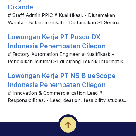
Cikande
# Staff Admin PPIC # Kualifikasi: - Diutamakan
Wanita - Belum menikah - Diutamakan S1 Semua
jurusan - Diutamakan pengalaman di PPIC 3 tahun -
Lowongan Kerja PT Posco DX
...
Indonesia Penempatan Cilegon
# Factory Automation Engineer # Kualifikasi: -
Pendidikan minimal S1 di bidang Teknik Informatika
atau Software Engineering (diutamakan). - Berpe...
Lowongan Kerja PT NS BlueScope
Indonesia Penempatan Cilegon
# Innovation & Commercialization Lead #
Responsibilities: - Lead ideation, feasibility studies,
and technical evaluations for new products or
prod...